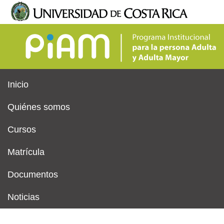
Logo UCR
Guía Telefónica
Youtube
Facebook
Pasar
al
MENÚ PRINCIPAL
contenido
principal
Inicio
Quiénes somos
Cursos
Matrícula
Documentos
Noticias