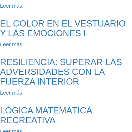
Leer más
sobre
•
Taller
EL COLOR EN EL VESTUARIO
¡Un
Y LAS EMOCIONES I
placer
conocerme!
Leer más
sobre
Construyendo
El
mi
color
RESILIENCIA: SUPERAR LAS
autoconcepto
en
ADVERSIDADES CON LA
a
el
FUERZA INTERIOR
partir
vestuario
de
y
Leer más
sobre
emociones
las
Resiliencia:
y
emociones
Superar
LÓGICA MATEMÁTICA
percepciones
I
las
RECREATIVA
adversidades
con
Leer más
sobre