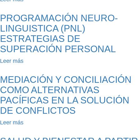
la
Lógica
fuerza
Matemática
PROGRAMACIÓN NEURO-
interior
recreativa
LINGUISTICA (PNL)
ESTRATEGIAS DE
SUPERACIÓN PERSONAL
Leer más
sobre
Programación
Neuro-
MEDIACIÓN Y CONCILIACIÓN
linguistica
COMO ALTERNATIVAS
(PNL)
PACÍFICAS EN LA SOLUCIÓN
Estrategias
de
DE CONFLICTOS
superación
Leer más
sobre
personal
Mediación
y