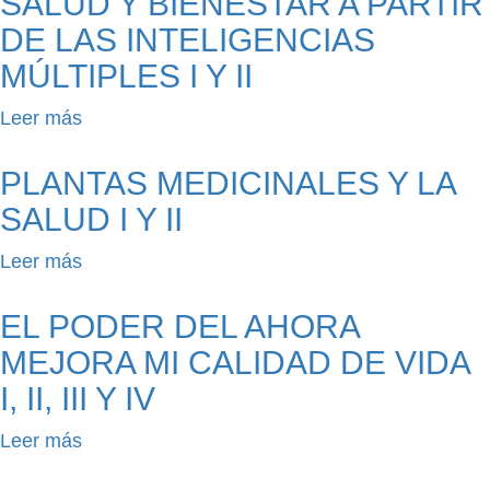
SALUD Y BIENESTAR A PARTIR
conciliación
DE LAS INTELIGENCIAS
como
MÚLTIPLES I Y II
alternativas
pacíficas
Leer más
sobre
en
Salud
la
y
PLANTAS MEDICINALES Y LA
solución
bienestar
SALUD I Y II
de
a
conflictos
partir
Leer más
sobre
de
Plantas
las
medicinales
EL PODER DEL AHORA
inteligencias
y
MEJORA MI CALIDAD DE VIDA
múltiples
la
I, II, III Y IV
I
salud
y
I
Leer más
sobre
II
y
El
II