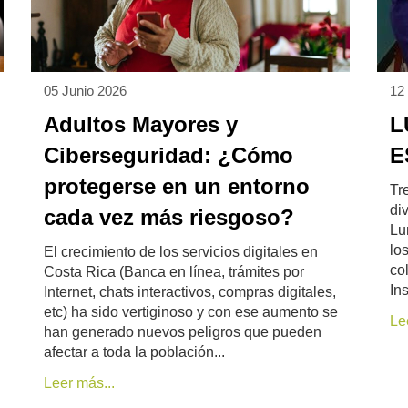
05 Junio 2026
12
Adultos Mayores y
L
Ciberseguridad: ¿Cómo
E
protegerse en un entorno
Tr
div
cada vez más riesgoso?
Lu
lo
El crecimiento de los servicios digitales en
co
Costa Rica (Banca en línea, trámites por
Ins
Internet, chats interactivos, compras digitales,
etc) ha sido vertiginoso y con ese aumento se
Le
han generado nuevos peligros que pueden
afectar a toda la población...
Leer más...